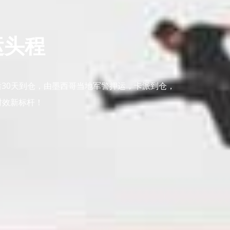
运头程
30天到仓，由墨西哥当地军警押运，卡派到仓，
时效新标杆！